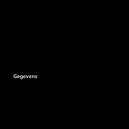
Gegevens
Konijnenboslaan 16
Gistel, 8470
+32 494 98 42 13
info@steenmultitech.be
Peppol:9925:BE 0638 771 427