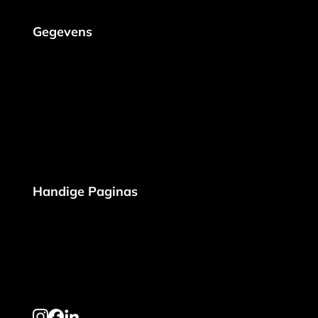
Gegevens
Konijnenboslaan 16
Gistel, 8470
+32 494 98 42 13
info@steenmultitech.be
Peppol:9925:BE 0638 771 427
Handige Paginas
Realisaties
Over Ons
Contact
Partners
Site Overzicht