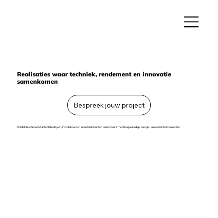
Realisaties waar techniek, rendement en innovatie
samenkomen
Bespreek jouw project
Ontdek hoe Steen Multitech bedrijven, installateurs en industriële klanten ondersteunt met hoogwaardige energie- en elektriciteitsprojecten.