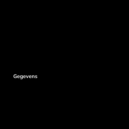
Gegevens
Konijnenboslaan 16
Gistel, 8470
+32 494 98 42 13
info@steenmultitech.be
Peppol:9925:BE 0638 771 427