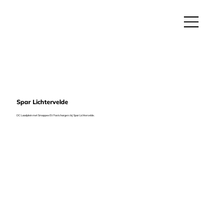
Spar Lichtervelde
DC Laadplein met Smappee EV Fastchargers bij Spar Lichtervelde.