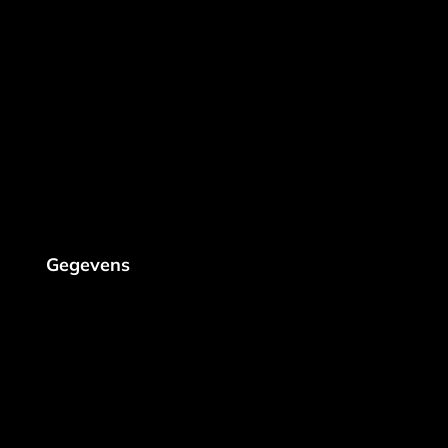
Gegevens
Konijnenboslaan 16
Gistel, 8470
+32 494 98 42 13
info@steenmultitech.be
Peppol:9925:BE 0638 771 427