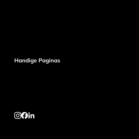
Konijnenboslaan 16
Gistel, 8470
+32 494 98 42 13
info@steenmultitech.be
Peppol:9925:BE 0638 771 427
Handige Paginas
Realisaties
Over Ons
Contact
Partners
Site Overzicht