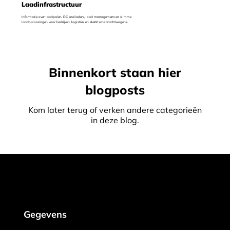
Laadinfrastructuur
Informatie over laadpalen, DC snelladers, load management en slimme
laadoplossingen voor bedrijven, logistiek en elektrische vrachtwagens.
Binnenkort staan hier
blogposts
Kom later terug of verken andere categorieën
in deze blog.
Gegevens