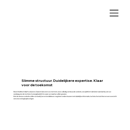
Slimme structuur. Duidelijkere expertise. Klaar
voor de toekomst
Steen Multitech blijft evolueren. Daarom lanceren we met trots onze volledig vernieuwde website, een platform dat beter aansluit bij wie we
vandaag zijn als technisch energiebedrijf én waar we naartoe willen groeien.
Met de nieuwe website willen we bedrijven en installateurs nog beter ondersteunen met duidelijke informatie, technische inzichten en een overzicht
van onze energieoplossingen.